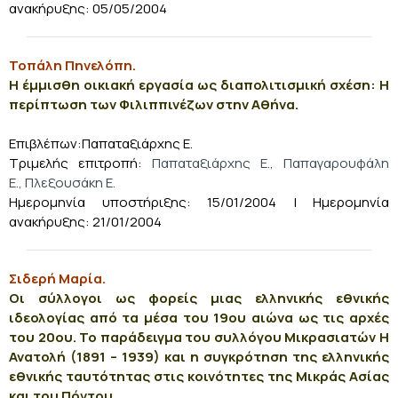
ανακήρυξης: 05/05/2004
Τοπάλη Πηνελόπη.
Η έμμισθη οικιακή εργασία ως διαπολιτισμική σχέση: Η
περίπτωση των Φιλιππινέζων στην Αθήνα.
Επιβλέπων:Παπαταξιάρχης Ε.
Τριμελής επιτροπή:
Παπαταξιάρχης Ε., Παπαγαρουφάλη
Ε., Πλεξουσάκη Ε.
Ημερομηνία υποστήριξης: 15/01/2004
| Ημερομηνία
ανακήρυξης: 21/01/2004
Σιδερή Μαρία.
Οι σύλλογοι ως φορείς μιας ελληνικής εθνικής
ιδεολογίας από τα μέσα του 19ου αιώνα ως τις αρχές
του 20ου. Το παράδειγμα του συλλόγου Μικρασιατών Η
Ανατολή (1891 – 1939) και η συγκρότηση της ελληνικής
εθνικής ταυτότητας στις κοινότητες της Μικράς Ασίας
και του Πόντου.