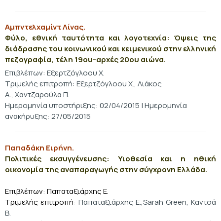
Αμπντελχαμίντ Λίνας.
Φύλο, εθνική ταυτότητα και λογοτεχνία: Όψεις της
διάδρασης του κοινωνικού και κειμενικού στην ελληνική
πεζογραφία, τέλη 19ου-αρχές 20ου αιώνα.
Επιβλέπων: Εξερτζόγλοου Χ.
Τριμελής επιτροπή:
Εξερτζόγλοου Χ.,
Λιάκος
Α., Χαντζαρούλα Π.
Ημερομηνία υποστήριξης: 02/04/2015 | Ημερομηνία
ανακήρυξης: 27/05/2015
Παπαδάκη Ειρήνη.
Πολιτικές εκσυγγένευσης: Υιοθεσία και η ηθική
οικονομία της αναπαραγωγής στην σύγχρονη Ελλάδα.
Επιβλέπων: Παπαταξιάρχης Ε.
Τριμελής επιτροπή:
Παπαταξιάρχης Ε.,Sarah Green, Καντσά
Β.