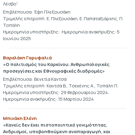
Λέσβο”
Επιβλέπουσα: Έφη Πλεξουσάκη
Τριμελής επιτροπή: Ε. Πλεξουσάκη, Ε. Παπαταξιάρχης, Π.
Τοπάλη
Ημερομηνία υποστήριξης: Ημερομηνία ανακήρυξης: 5
Ιουνίου 2025
Βαρελάκη Γαρυφαλιά
«
Ο πολιτισμός του Καρκίνου. Ανθρωπολογικές
προσεγγίσεις και Εθνογραφικές διαδρομές
»
Επιβλέπουσα: Βενετία Καντσά
Τριμελής επιτροπή: Καντσά Β., Τσεκένης Α., Τοπάλη Π.
Ημερομηνία υποστήριξης: 29 Φεβρουαρίου 2024.
Ημερομηνία ανακήρυξης: 15 Μαρτίου 2024
Μ
πινάκη Ελένη
«
Κα
νείς δεν έχει πιστοποιητικό γονιμότητας.
Ανδρισμοί, υποβοηθούμενη αναπαραγωγή, και