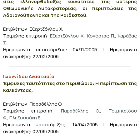
στις ελληνορθόδοξες κοινότητες της ύστερης
Οθωμανικής Αυτοκρατορίας: οι περιπτώσεις της
Αδριανούπολης και της Ραιδεστού.
Επιβλέπων: Εξερτζόγλου Χ.
Τριμελής επιτροπή:
Εξερτζόγλου Χ., Κονόρτας Π., Καράβας
Σ.
Ημερομηνία υποστήριξης: 04/11/2005
| Ημερομηνία
ανακήρυξης: 22/02/2006
Ιωαννίδου Αναστασία.
Έμφυλες ταυτότητες στο περιθώριο: Η περίπτωση της
Καλκάντζας.
Επιβλέπων: Παραδέλλης Θ.
Τριμελής επιτροπή:
Παραδέλλης Θ., Τσιμπιρίδου
Φ., Πλεξουσάκη Ε..
Ημερομηνία υποστήριξης: 14/04/2005
| Ημερομηνία
ανακήρυξης: 02/06/2005