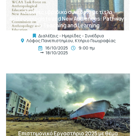
Διεθνές υβριδικό συνέδριο με τίτλο
Anthropologists and New Audiences: Pathways
to Teaching and Learning
Διαλέξεις - Ημερίδες - Συνέδρια
Λόφος Πανεπιστημίου, Κτήριο Γεωγραφίας
16/10/2025
9:00 πμ
18/10/2025
t
Επιστημονικό Εργαστήριο 2025 με θέμα