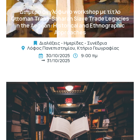
Διήμερο αγγλόφωνο workshop με τίτλο
Ottoman Trans-Saharan Slave Trade Legacies
in the Aegean: Historical and Ethnographic
Approaches
Διαλέξεις - Ημερίδες - Συνέδρια
Λόφος Πανεπιστημίου, Κτήριο Γεωγραφίας
30/10/2025
9:00 πμ
31/10/2025
t