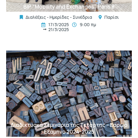
BIP "Mobility and Exchanges" Paris 8
Διαλέξεις - Ημερίδες - Συνέδρια
Παρίσι
17/3/2025
9:00 πμ
21/3/2025
t
Διαδικτυακά Σεμινάρια της Τετάρτης – Εαρινό
Εξάμηνο 2024-2025