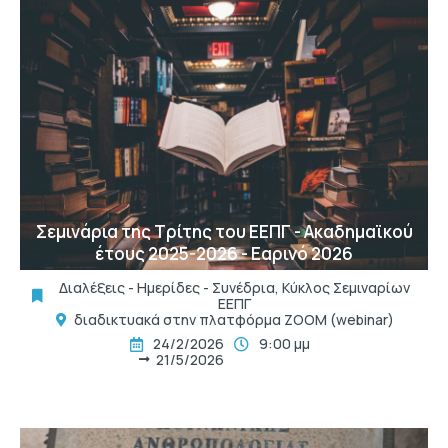
t
Σεμινάρια της Τρίτης του ΕΕΠΓ - Ακαδημαϊκού
έτους 2025-2026 - Εαρινό 2026
Διαλέξεις - Ημερίδες - Συνέδρια
,
Κύκλος Σεμιναρίων
ΕΕΠΓ
διαδικτυακά στην πλατφόρμα ZOOM (webinar)
24/2/2026
9:00 μμ
21/5/2026