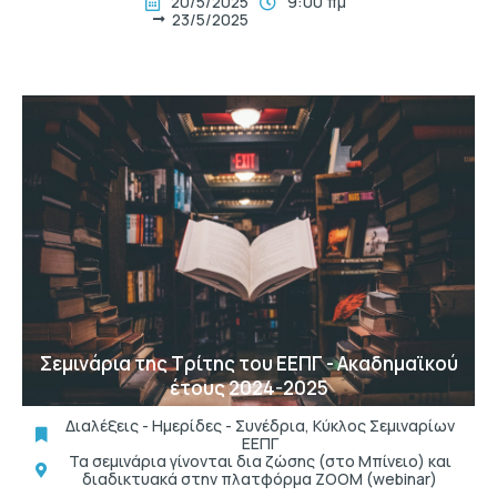
20/5/2025
9:00 πμ
23/5/2025
t
Σεμινάρια της Τρίτης του ΕΕΠΓ - Ακαδημαϊκού
έτους 2024-2025
Διαλέξεις - Ημερίδες - Συνέδρια
,
Κύκλος Σεμιναρίων
ΕΕΠΓ
Τα σεμινάρια γίνονται δια ζώσης (στο Μπίνειο) και
διαδικτυακά στην πλατφόρμα ZOOM (webinar)