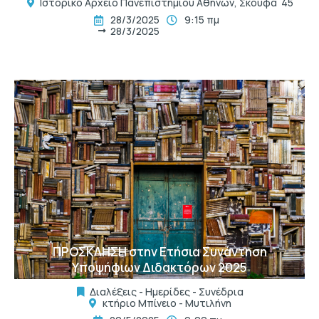
Ιστορικό Αρχείο Πανεπιστημίου Αθηνών, Σκουφά 45
28/3/2025
9:15 πμ
28/3/2025
t
ΠΡΟΣΚΛΗΣΗ στην Ετήσια Συνάντηση
Υποψήφιων Διδακτόρων 2025
Διαλέξεις - Ημερίδες - Συνέδρια
κτήριο Μπίνειο - Μυτιλήνη