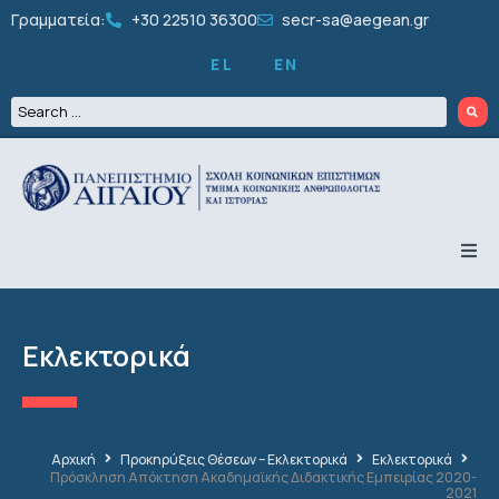
Γραμματεία:
+30 22510 36300
secr-sa@aegean.gr
EL
EN
ΤΟ ΤΜΗΜΑ
ΠΡΟΠΤΥΧΙΑΚΑ
ΜΕΤΑΠΤΥΧΙΑΚΑ
Εκλεκτορικά
ΔΙΔΑΚΤΟΡΙΚΑ
ΠΡΟΣΩΠΙΚΟ
ΕΡΕΥΝΑ
ΦΟΙΤΗΤΙΚΑ
ΔΡΑΣΤΗΡΙΟΤΗΤΕΣ
Αρχική
Προκηρύξεις Θέσεων – Εκλεκτορικά
Εκλεκτορικά
ΑΝΑΚΟΙΝΩΣΕΙΣ
Πρόσκληση Απόκτηση Ακαδημαϊκής Διδακτικής Εμπειρίας 2020-
2021