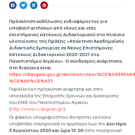
Πρόσκληση εκδήλωσης ενδιαφέροντος για
υποβολή αιτήσεων από νέους και νέες
επιστήμονες κατόχους Διδακτορικού στο πλαίσιο
υλοποίησης της Πράξης «Απόκτηση Ακαδημαϊκής
Διδακτικής Εμπειρίας σε Νέους Επιστήμονες
Κάτοχους Διδακτορικού 2020-2021 στο
Πανεπιστήμιο Αιγαίου». Ο σύνδεσμος ανάρτησης
στη διαύγεια είναι
https://diavgeia.gov.gr/decision/view/%CE%A939
%CE%A6%CE%A37
Παράλληλα η πρόσκληση αναρτάται και στην
ιστοσελίδα της Επιτροπής Ερευνών και Διαχείρισης
του ΕΛΚΕ του Πανεπιστημίου Αιγαίου
(
http://www.ru.aegean.gr/
).
Οι φάκελοι υποψηφιοτήτων θα πρέπει να έχουν
υποβληθεί ηλεκτρονικά το αργότερο έως την
Δευτέρα
3 Αυγούστου 2020 και ώρα 15:00
στην ηλεκτρονική