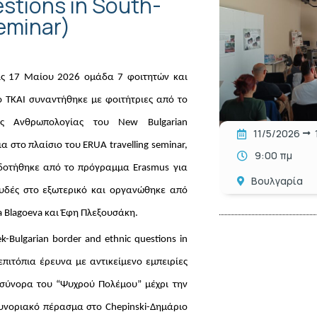
estions in South-
seminar)
τις 17 Μαίου 2026 ομάδα 7 φοιτητών και
ο ΤΚΑΙ συναντήθηκε με φοιτήτριες από το
ής Ανθρωπολογίας του New Bulgarian
11/5/2026
ια στο πλαίσιο του ERUA travelling seminar,
9:00 πμ
δοτήθηκε από το πρόγραμμα Erasmus για
Βουλγαρία
υδές στο εξωτερικό και οργανώθηκε από
va Blagoeva και Έφη Πλεξουσάκη.
-Bulgarian border and ethnic questions in
πιτόπια έρευνα με αντικείμενο εμπειρίες
 σύνορα του “Ψυχρού Πολέμου” μέχρι την
συνοριακό πέρασμα στο Chepinski-Δημάριο