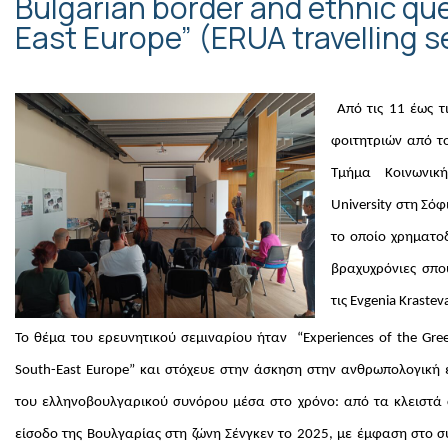
Bulgarian border and ethnic qu
East Europe” (ERUA travelling 
Από τις 11 έως 
φοιτητριών από τ
Τμήμα Κοινωνικ
University στη Σόφ
το οποίο χρηματο
βραχυχρόνιες σπο
τις Evgenia Kraste
Το θέμα του ερευνητικού σεμιναρίου ήταν “Experiences of the Greek
South-East Europe” και στόχευε στην άσκηση στην ανθρωπολογική ε
του ελληνοβουλγαρικού συνόρου μέσα στο χρόνο: από τα κλειστά
είσοδο της Βουλγαρίας στη ζώνη Σένγκεν το 2025, με έμφαση στο 