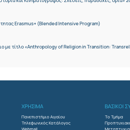
στορία και Κινηματογράφος: Σχέσεις, παραδοχές, όρια» 2
τητας Erasmus+ (Blended Intensive Program)
με τίτλο «Anthropology of Religion in Transition: Transreli
ΧΡΗΣΙΜΑ
ΒΑΣΙΚΟΙ 
Πανεπιστήμιο Αιγαίου
Το Τμήμα
Τηλεφωνικός Κατάλογος
Προπτυχιακ
Webmail
Μεταπτυχια