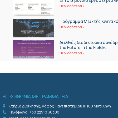
Επιστημονικό Εργαστήριο «Ι
Περισσότερα »
Πρόγραμμα Μεικτής Κινητικό
Περισσότερα »
Διεθνές διαδικτυακό συνέδριο 
the Future in the Field».
Περισσότερα »
ΕΠΙΚΟΙΝΩΝΙΑ ΜΕ ΓΡΑΜΜΑΤΕΙΑ
Κτήριο Διοίκησης, Λόφος Πανεπιστημίου 81100 Μυτιλήνη
Τηλέφωνο: +30 22510 36300