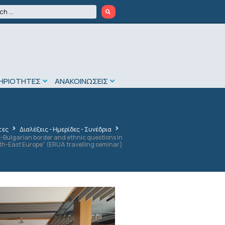
ΗΡΙΟΤΗΤΕΣ
ΑΝΑΚΟΙΝΩΣΕΙΣ
τες
Διαλέξεις - Ημερίδες - Συνέδρια
-Bulgarian border and ethnic questions in
th-East Europe” (ERUA travelling seminar)