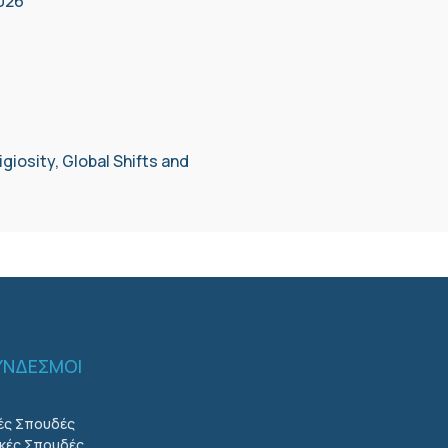
026
giosity, Global Shifts and
ΣΥΝΔΕΣΜΟΙ
ές Σπουδές
κές Σπουδές