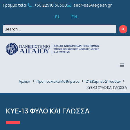
Γραμματεία:
+30 22510 36300
secr-sa@aegean.gr
EL
EN
ΤΟ ΤΜΗΜΑ
ΠΡΟΠΤΥΧΙΑΚΑ
Αρχική
Προπτυχιακά Μαθήματα
Ζ' Εξάμηνο Σπουδών
ΜΕΤΑΠΤΥΧΙΑΚΑ
ΚΥΕ-13 ΦΥΛΟ ΚΑΙ ΓΛΩΣΣΑ
ΔΙΔΑΚΤΟΡΙΚΑ
ΠΡΟΣΩΠΙΚΟ
ΕΡΕΥΝΑ
ΚΥΕ-13 ΦΥΛΟ ΚΑΙ ΓΛΩΣΣΑ
ΦΟΙΤΗΤΙΚΑ
ΔΡΑΣΤΗΡΙΟΤΗΤΕΣ
ΑΝΑΚΟΙΝΩΣΕΙΣ