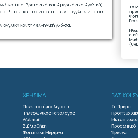
ικά (π.χ. Βρετανικά και Αμερικάνικα Αγγλικά)
Το 
απολιτισμική ικανότητα των αγγλικών που
προ
Φοι
Era
 αγγλική και την ελληνική γλώσα.
Ηλε
διε
Μαθ
(URL
ΧΡΗΣΙΜΑ
ΒΑΣΙΚΟΙ 
Πανεπιστήμιο Αιγαίου
Το Τμήμα
Τηλεφωνικός Κατάλογος
Προπτυχιακ
Webmail
Μεταπτυχια
Βιβλιοθήκη
Προσωπικό
Φοιτητική Μέριμνα
Έρευνα