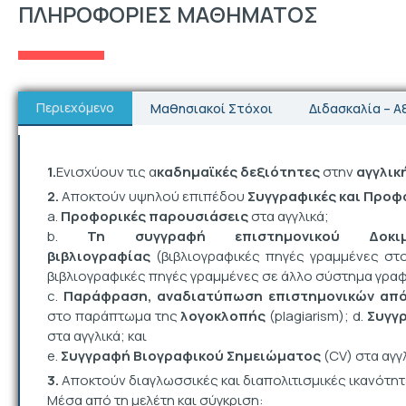
ΠΛΗΡΟΦΟΡΙΕΣ ΜΑΘΗΜΑΤΟΣ
Περιεχόμενο
Μαθησιακοί Στόχοι
Διδασκαλία – Α
1.
Ενισχύουν τις α
καδημαϊκές δεξιότητες
στην
αγγλικ
2.
Αποκτούν υψηλού επιπέδου
Συγγραφικές και Προφ
a.
Προφορικές παρουσιάσεις
στα αγγλικά;
b.
Τη συγγραφή επιστημονικού Δοκιμ
βιβλιογραφίας
(βιβλιογραφικές πηγές γραμμένες στο Λ
βιβλιογραφικές πηγές γραμμένες σε άλλο σύστημα γραφής 
c.
Παράφραση, αναδιατύπωση επιστημονικών απ
στο παράπτωμα της
λογοκλοπής
(plagiarism); d.
Συγγ
στα αγγλικά; και
e.
Συγγραφή Βιογραφικού Σημειώματος
(CV) στα αγγλ
3.
Αποκτούν διαγλωσσικές και διαπολιτισμικές ικανότητ
Μέσα από τη μελέτη και σύγκριση: