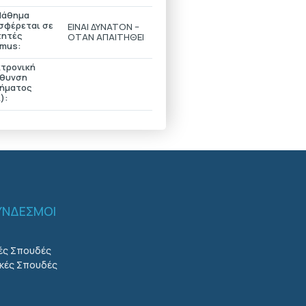
Μάθημα
σφέρεται σε
ΕΙΝΑΙ ΔΥΝΑΤΟΝ –
τητές
ΟΤΑΝ ΑΠΑΙΤΗΘΕΙ
smus:
κτρονική
ύθυνση
ήματος
):
ΣΥΝΔΕΣΜΟΙ
ές Σπουδές
κές Σπουδές