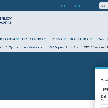
EL
EN
ΑΚΤΟΡΙΚΑ
ΠΡΟΣΩΠΙΚΟ
ΕΡΕΥΝΑ
ΦΟΙΤΗΤΙΚΑ
ΔΡΑΣΤ
ική
Προπτυχιακά Μαθήματα
Β' Εξάμηνο Σπουδών
ΞΓΛ-04 Αγγλικά Ι
Σχολ
Τμή
Επί
Σπο
Κωδ