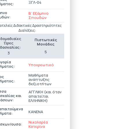
ΞΓΛ-04
ήματος:
μηνο
Β’ Εξάμηνο
υδών:
Σπουδών
οτελείς Διδακτικές Δραστηριότητες
Διαλέξεις:
βδομαδιαίες
Πιστωτικές
Ώρες
Μονάδες
ιδασκαλίας:
5
3
ηγορία
Υποχρεωτικό
ήματος:
Μαθήματα
ος
ανάπτυξης
ήματος:
δεξιοτήτων
σσα
ΑΓΓΛΙΚΗ (και όταν
σκαλίας και
απαιτείται
τάσεων:
ΕΛΛΗΝΙΚΗ)
απαιτούμενα
ΚΑΝΕΝΑ
ήματα:
Νικολαρέα
άσκων/ουσα:
Κατερίνα