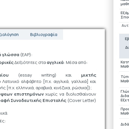
μαθ
Εξά
Σπο
Αυτ
ξιολόγηση
Βιβλιογραφία
Ε
Δ
ή γλώσσα
(EAP):
ορικές
Δεξιότητες στα
αγγλικά
: Μέσα από:
Κατ
Μαθ
ίου
(essay writing) και
μικτής
Τύπ
ατινικό αλφάβητο [π.χ. αγγλικά, γαλλικά] και
Μαθ
[π.χ. ελληνικά, αραβικά, κινέζικα, ρώσικα]);
Γλώ
όψεων επιστημόνων
χωρίς να διολισθαίνουν
Διδα
ραφή Συνοδευτικής Επιστολής
(Cover Letter)
Εξε
Προ
ικά.
Μαθ
ές:
Διδ