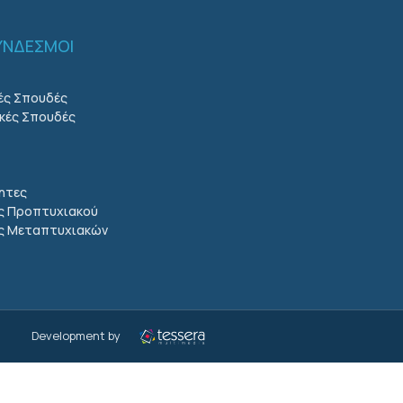
ΣΥΝΔΕΣΜΟΙ
ές Σπουδές
κές Σπουδές
ητες
ς Προπτυχιακού
ις Μεταπτυχιακών
Development by