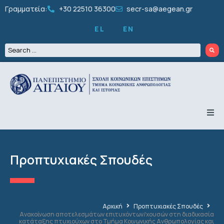
Γραμματεία:
+30 22510 36300
secr-sa@aegean.gr
EL
EN
ΤΟ ΤΜΗΜΑ
ΠΡΟΠΤΥΧΙΑΚΑ
ΜΕΤΑΠΤΥΧΙΑΚΑ
Προπτυχιακές Σπουδές
ΔΙΔΑΚΤΟΡΙΚΑ
ΠΡΟΣΩΠΙΚΟ
ΕΡΕΥΝΑ
ΦΟΙΤΗΤΙΚΑ
ΔΡΑΣΤΗΡΙΟΤΗΤΕΣ
Αρχική
Προπτυχιακές Σπουδές
ΑΝΑΚΟΙΝΩΣΕΙΣ
Ανακοίνωση αποτελεσμάτων επιτυχόντων/χουσών στη διαδικασία
κατάταξης πτυχιούχων στο Τμήμα Κοινωνικής Ανθρωπολογίας και