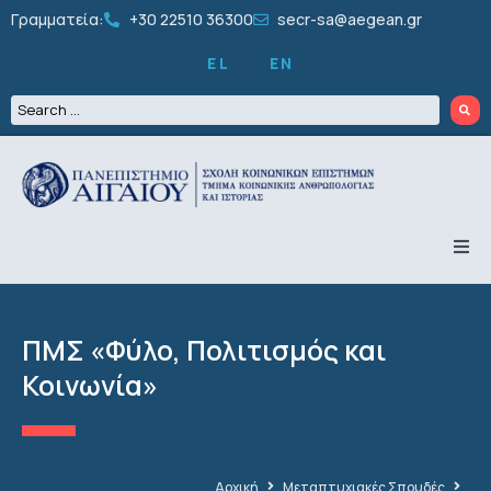
Γραμματεία:
+30 22510 36300
secr-sa@aegean.gr
EL
EN
ΤΟ ΤΜΗΜΑ
ΠΡΟΠΤΥΧΙΑΚΑ
ΜΕΤΑΠΤΥΧΙΑΚΑ
ΠΜΣ «Φύλο, Πολιτισμός και
ΔΙΔΑΚΤΟΡΙΚΑ
ΠΡΟΣΩΠΙΚΟ
Κοινωνία»
ΕΡΕΥΝΑ
ΦΟΙΤΗΤΙΚΑ
ΔΡΑΣΤΗΡΙΟΤΗΤΕΣ
ΑΝΑΚΟΙΝΩΣΕΙΣ
Αρχική
Μεταπτυχιακές Σπουδές