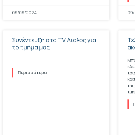
09/09/2024
09/
Συνέντευξη στο TV Αίολος για
Τε
το τμήμα μας
ακ
Μπο
εδώ
Περισσότερα
τρι
κρι
της
τμη