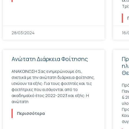
έκτ
Τρί
28/03/2024
16/
Ανώτατη Διάρκεια Φοίτησης
Πρ
ηλ
ΑΝΑΚΟΙΝΩΣΗ Σας ενημερώνουμε ότι,
Θε
σχετικά με την ανώτατη διάρκεια φοίτησης,
ισχύουν τα εξής: Για τους φοιτητές και τις
Πρό
φοιτήτριες που εισάγονται από το
Παν
ακαδημαϊκό έτος 2022-2023 και εξής: Η
& 2
ανώτατη
υλο
Προ
Περισσότερα
Κοι
συγ