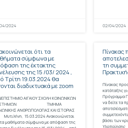
04/2024
02/04/2024
ακοινώνεται ότι τα
Πίνακας 
θήματα σύμφωνα με
αποτελεσ
όφαση της έκτακτης
τη συμμε
νέλευσης της 15 /03/ 2024 ,
Πρακτική
ό Τρίτη 19.03.2024 θα
Πίνακας προ
νονται διαδικτυακά με zoom
κατάταξης γι
Πρόγραμμα Π
ΕΠΙΣΤΗΜΙΟ ΑΙΓΑΙΟΥ ΣΧΟΛΗ ΚΟΙΝΩΝΙΚΩΝ
να δείτε τα 
ΠΙΣΤΗΜΩΝ ΤΜΗΜΑ
αποτελέσματα
ΝΩΝΙΚΗΣ ΑΝΘΡΩΠΟΛΟΓΙΑΣ ΚΑΙ ΙΣΤΟΡΙΑΣ
συμμετεχόντ
τιλήνη, 15.03.2024 Ανακοινώνεται
βάσει των κρ
 τα μαθήματα σύμφωνα με απόφαση της
Υλοποίησης