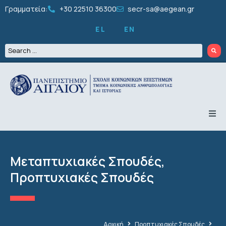
Γραμματεία:
+30 22510 36300
secr-sa@aegean.gr
EL
EN
ΤΟ ΤΜΗΜΑ
ΠΡΟΠΤΥΧΙΑΚΑ
ΜΕΤΑΠΤΥΧΙΑΚΑ
Μεταπτυχιακές Σπουδές
,
ΔΙΔΑΚΤΟΡΙΚΑ
ΠΡΟΣΩΠΙΚΟ
Προπτυχιακές Σπουδές
ΕΡΕΥΝΑ
ΦΟΙΤΗΤΙΚΑ
ΔΡΑΣΤΗΡΙΟΤΗΤΕΣ
ΑΝΑΚΟΙΝΩΣΕΙΣ
Αρχική
Προπτυχιακές Σπουδές