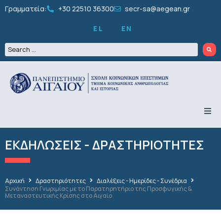
Γραμματεία:
+30 22510 36300
secr-sa@aegean.gr
EL
EN
ΤΟ ΤΜΗΜΑ
ΠΡΟΠΤΥΧΙΑΚΑ
ΕΚΔΗΛΩΣΕΙΣ - ΔΡΑΣΤΗΡΙΟΤΗΤΕΣ
ΜΕΤΑΠΤΥΧΙΑΚΑ
ΔΙΔΑΚΤΟΡΙΚΑ
ΠΡΟΣΩΠΙΚΟ
ΕΡΕΥΝΑ
Αρχική
Δραστηριότητες
Διαλέξεις - Ημερίδες - Συνέδρια
Συνάντηση Γνωριμίας με το Παρατηρητήριο της Προσφυγικής &
ΦΟΙΤΗΤΙΚΑ
Μεταναστευτικής Κρίσης στο Αιγαίο
ΔΡΑΣΤΗΡΙΟΤΗΤΕΣ
ΑΝΑΚΟΙΝΩΣΕΙΣ