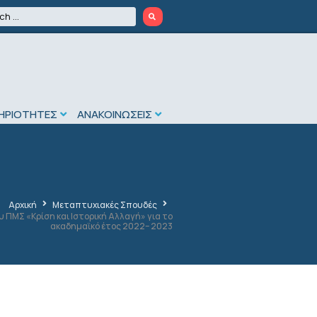
ΗΡΙΟΤΗΤΕΣ
ΑΝΑΚΟΙΝΩΣΕΙΣ
Αρχική
Μεταπτυχιακές Σπουδές
ΠΜΣ «Κρίση και Ιστορική Αλλαγή» για το
ακαδημαϊκό έτος 2022– 2023