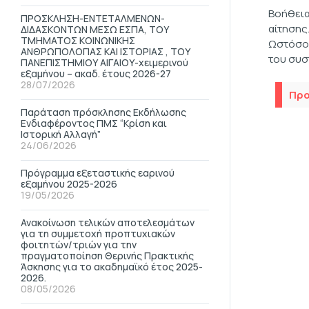
Βοήθεια
ΠΡΟΣΚΛΗΣΗ-ΕΝΤΕΤΑΛΜΕΝΩΝ-
αίτησης
ΔΙΔΑΣΚΟΝΤΩΝ ΜΕΣΩ ΕΣΠΑ, ΤΟΥ
ΤΜΗΜΑΤΟΣ ΚΟΙΝΩΝΙΚΗΣ
Ωστόσο 
ΑΝΘΡΩΠΟΛΟΓΙΑΣ ΚΑΙ ΙΣΤΟΡΙΑΣ , ΤΟΥ
του συσ
ΠΑΝΕΠΙΣΤΗΜΙΟΥ ΑΙΓΑΙΟΥ-χειμερινού
εξαμήνου – ακαδ. έτους 2026-27
28/07/2026
Προ
Παράταση πρόσκλησης Εκδήλωσης
Ενδιαφέροντος ΠΜΣ “Κρίση και
Ιστορική Αλλαγή”
24/06/2026
Πρόγραμμα εξεταστικής εαρινού
εξαμήνου 2025-2026
19/05/2026
Ανακοίνωση τελικών αποτελεσμάτων
για τη συμμετοχή προπτυχιακών
φοιτητών/τριών για την
πραγματοποίηση Θερινής Πρακτικής
Άσκησης για το ακαδημαϊκό έτος 2025-
2026.
08/05/2026