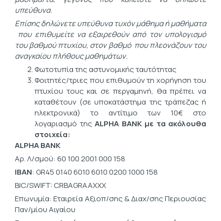
υπεύθυνα.
Επίσης δηλώνετε υπεύθυνα τυχόν μάθημα ή μαθήματα
που επιθυμείτε να εξαιρεθούν από τον υπολογισμό
του βαθμού πτυχίου, στον βαθμό που πλεονάζουν του
αναγκαίου πλήθους μαθημάτων.
Φωτοτυπία της αστυνομικής ταυτότητας
Φοιτητές/τριες που επιθυμούν τη χορήγηση του
πτυχίου τους και σε περγαμηνή, θα πρέπει να
καταθέτουν (σε υποκατάστημα της τράπεζας ή
ηλεκτρονικά) το αντίτιμο των 10€ στο
λογαριασμό της
ALPHA
BANK
με τα ακόλουθα
στοιχεία:
ALPHA BANK
Αρ. Λ/σμού: 60 100 2001 000 158
IBAN
: GR45 0140 6010 6010 0200 1000 158
BIC/SWIFT: CRBAGRAAXXX
Επωνυμία: Εταιρεία Αξιοπ/σης & Διαχ/σης Περιουσίας
Παν/μίου Αιγαίου