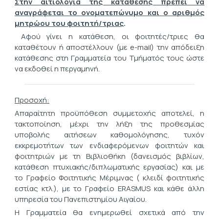
Στην αιτιολογία της κατάθεσης πρέπει να
αναγράφεται το ονοματεπώνυμο και ο αριθμός
μητρώου του φοιτητή/τριας
.
Αφού γίνει η κατάθεση, οι φοιτητές/τριες θα
καταθέτουν ή αποστέλλουν (με e-mail) την απόδειξη
κατάθεσης στη Γραμματεία του Τμήματός τους ώστε
να εκδοθεί η περγαμηνή.
Προσοχή:
Απαραίτητη προϋπόθεση συμμετοχής αποτελεί, η
τακτοποίηση, μέχρι την λήξη της προθεσμίας
υποβολής αιτήσεων καθομολόγησης, τυχόν
εκκρεμοτήτων των ενδιαφερόμενων φοιτητών και
φοιτητριών με τη Βιβλιοθήκη (δανεισμός βιβλίων,
κατάθεση πτυχιακής/διπλωματικής εργασίας) και με
το Γραφείο Φοιτητικής Μέριμνας ( κλειδί φοιτητικής
εστίας κτλ.), με το Γραφείο ERASMUS και κάθε άλλη
υπηρεσία του Πανεπιστημίου Αιγαίου.
Η Γραμματεία θα ενημερωθεί σχετικά από την