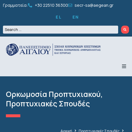
Γραμματεία:
+30 22510 36300
secr-sa@aegean.gr
EL
EN
ΤΟ ΤΜΗΜΑ
ΠΡΟΠΤΥΧΙΑΚΑ
ΜΕΤΑΠΤΥΧΙΑΚΑ
Ορκωμοσία Προπτυχιακού
,
ΔΙΔΑΚΤΟΡΙΚΑ
ΠΡΟΣΩΠΙΚΟ
Προπτυχιακές Σπουδές
ΕΡΕΥΝΑ
ΦΟΙΤΗΤΙΚΑ
ΔΡΑΣΤΗΡΙΟΤΗΤΕΣ
ΑΝΑΚΟΙΝΩΣΕΙΣ
Αρχική
Προπτυχιακές Σπουδές