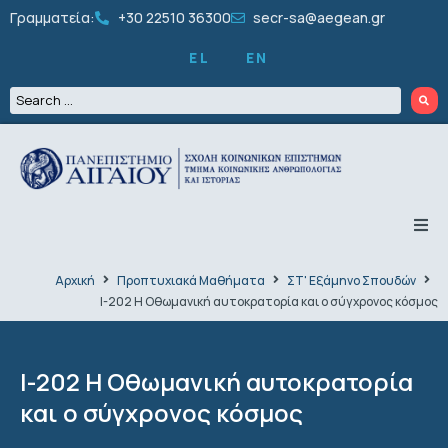
Γραμματεία:
+30 22510 36300
secr-sa@aegean.gr
EL
EN
ΤΟ ΤΜΗΜΑ
ΠΡΟΠΤΥΧΙΑΚΑ
Αρχική
Προπτυχιακά Μαθήματα
ΣΤ' Εξάμηνο Σπουδών
ΜΕΤΑΠΤΥΧΙΑΚΑ
Ι-202 Η Οθωμανική αυτοκρατορία και ο σύγχρονος κόσμος
ΔΙΔΑΚΤΟΡΙΚΑ
ΠΡΟΣΩΠΙΚΟ
ΕΡΕΥΝΑ
Ι-202 Η Οθωμανική αυτοκρατορία
ΦΟΙΤΗΤΙΚΑ
και ο σύγχρονος κόσμος
ΔΡΑΣΤΗΡΙΟΤΗΤΕΣ
ΑΝΑΚΟΙΝΩΣΕΙΣ