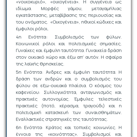
«νοικοκυριό», «οικογένεια». Η συγγένεια ως
ιδίωμα. Μορφές γάμου, μεταγαμήλιας
εγκατάστασης, μεταβίβασης της περιουσίας και
του ονόματος. «Οικογένεια», ηθικοί κώδικες και
έμφυλοι ρόλοι.
4η Ενότητα: Συμβολισμός των φύλων.
Κοινωνικοί ρόλοι και πολιτισμικές σημασίες.
Γυναίκες και έμφυλη ταυτότητα. Γυναικεία δράση
στον οικιακό χώρο και έξω απ’ αυτόν. Η σφαίρα
της λαϊκής θρησκείας.
5η Ενότητα: Άνδρες και έμφυλη ταυτότητα. Η
δράση των ανδρών και ο συμβολισμός του
φύλου σε εξω-οικιακά πλαίσια. Ο κόσμος του
καφενείου: Συλλογικότητα, ανταγωνισμός και
πρακτικές αυτονομίας. Έμφυλες τελεστικές
πρακτικές (ποτό, κέρασμα, τραγούδι) και η
πολιτισμική κατασκευή των συναισθημάτων.
Εναλλακτικές στρατηγικές της ταυτότητας.
6η Ενότητα: Κράτος και τοπικές κοινωνίες. Η
έννοια της «κοινότητας». Συμβολισμοί και