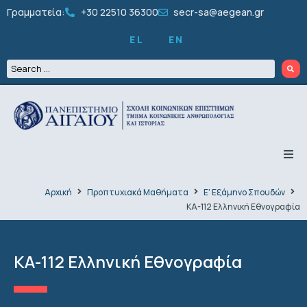
Γραμματεία:
+30 22510 36300
secr-sa@aegean.gr
EL
EN
ΤΟ ΤΜΗΜΑ
ΠΡΟΠΤΥΧΙΑΚΑ
Αρχική
Προπτυχιακά Μαθήματα
Ε' Εξάμηνο Σπουδών
ΜΕΤΑΠΤΥΧΙΑΚΑ
ΚΑ-112 Ελληνική Εθνογραφία
ΔΙΔΑΚΤΟΡΙΚΑ
ΠΡΟΣΩΠΙΚΟ
ΕΡΕΥΝΑ
ΚΑ-112 Ελληνική Εθνογραφία
ΦΟΙΤΗΤΙΚΑ
ΔΡΑΣΤΗΡΙΟΤΗΤΕΣ
ΑΝΑΚΟΙΝΩΣΕΙΣ