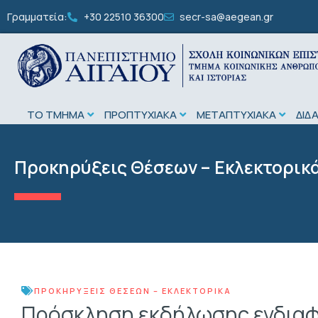
Γραμματεία:
+30 22510 36300
secr-sa@aegean.gr
ΤΟ ΤΜΗΜΑ
ΠΡΟΠΤΥΧΙΑΚΑ
ΜΕΤΑΠΤΥΧΙΑΚΑ
ΔΙΔ
Προκηρύξεις Θέσεων – Εκλεκτορικ
ΠΡΟΚΗΡΎΞΕΙΣ ΘΈΣΕΩΝ – ΕΚΛΕΚΤΟΡΙΚΆ
Πρόσκληση εκδήλωσης ενδιαφέ