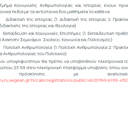
Τμήμα Κοινωνικής Ανθρωπολογίας και Ιστορίας έχουν προ
ονικά πεδία με τα αντίστοιχα δύο μαθήματα το καθένα:
τική της Ιστορίας (1. Διδακτική της Ιστορίας 2. Πρακτική
ιδακτικής της Ιστορίας και Ιδεολογία)
δευση και Κοινωνικές Επιστήμες (1. Εκπαιδευτική πράξη κ
 Άσκηση/ Σεμινάριο: Σχολείο, Κοινωνία και Πολιτισμός)
ική Ανθρωπολογία (1. Πολιτική Ανθρωπολογία 2. Πρακτική
α Ανθρωπολογίας του Πολιτικού)
λοι υποψηφιοτήτων θα πρέπει να υποβληθούν ηλεκτρονικά τ
ύστου 23:59 στην ηλεκτρονική πλατφόρμα υποβολής όπου είνα
 πρόσκλησης με αναλυτικές
my.ru.aegean.gr/hl/calls/registrations/public/4b201fe9-b199-