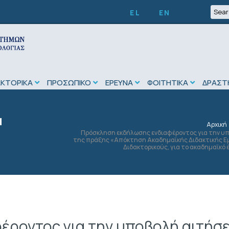
EL
EN
ΑΚΤΟΡΙΚΑ
ΠΡΟΣΩΠΙΚΟ
ΕΡΕΥΝΑ
ΦΟΙΤΗΤΙΚΑ
ΔΡΑΣΤ
ά
Αρχική
Πρόσκληση εκδήλωσης ενδιαφέροντος για την υ
της πράξης «Απόκτηση Ακαδημαϊκής Διδακτικής Εμ
Διδακτορικούς, για το ακαδημαϊκό
ροντος για την υποβολή αιτήσε