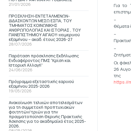
21/01/2026
Για το 
επιστημ
ΠΡΟΣΚΛΗΣΗ-ΕΝΤΕΤΑΛΜΕΝΩΝ-
– Διδακ
ΔΙΔΑΣΚΟΝΤΩΝ ΜΕΣΩ ΕΣΠΑ, ΤΟΥ
ΤΜΗΜΑΤΟΣ ΚΟΙΝΩΝΙΚΗΣ
θέματα δ
ΑΝΘΡΩΠΟΛΟΓΙΑΣ ΚΑΙ ΙΣΤΟΡΙΑΣ , ΤΟΥ
– Εκπαί
ΠΑΝΕΠΙΣΤΗΜΙΟΥ ΑΙΓΑΙΟΥ-χειμερινού
εξαμήνου – ακαδ. έτους 2026-27
Πρακτική
28/07/2026
– Πολιτ
ζητήματ
Παράταση πρόσκλησης Εκδήλωσης
Ενδιαφέροντος ΠΜΣ “Κρίση και
Οι φάκε
Ιστορική Αλλαγή”
26 Αυγο
24/06/2026
της
Πρόγραμμα εξεταστικής εαρινού
https://
εξαμήνου 2025-2026
19/05/2026
Ανακοίνωση τελικών αποτελεσμάτων
για τη συμμετοχή προπτυχιακών
φοιτητών/τριών για την
πραγματοποίηση Θερινής Πρακτικής
Άσκησης για το ακαδημαϊκό έτος 2025-
2026.
08/05/2026